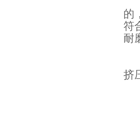
此
的
符
耐
压
挤
规
生
粒