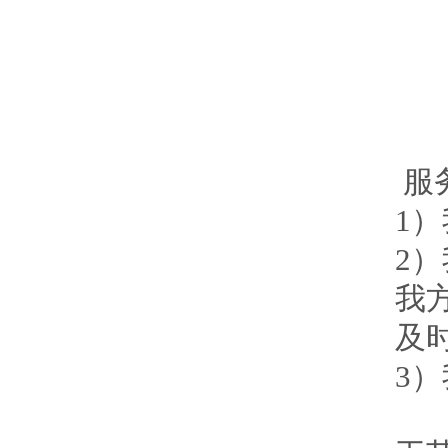
压
输
z
重
服
1
2
我
及
3