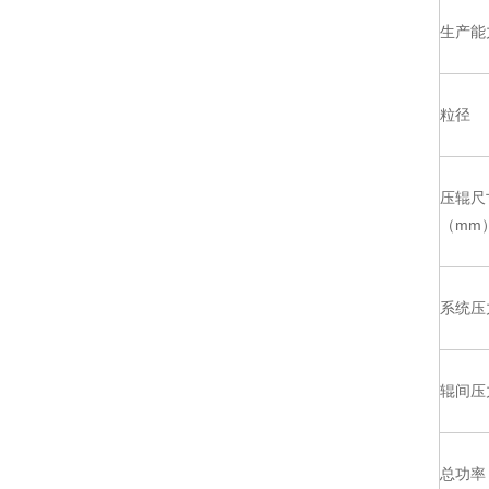
生产能
粒径
压辊尺
（mm
系统压
辊间压
总功率