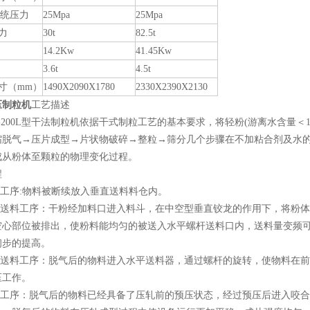
系统压力
25Mpa
25Mpa
力
30t
82.5t
14.2Kw
41.45Kw
3.6t
4.5t
寸（mm）
1490Х2090Х1780
2330Х2390Х2130
压制粒机
工艺描述
60-200L型干法制粒机依据干式制粒工艺的基本要求，将轻粉(游离水含量
缩脱气→压片成型→片状物破碎→整粒→筛分几个步骤在不加粘合剂及水
成从粉体至颗粒的物理变化过程。
程
料工序:物料被断续放入垂直送料料仓内。
垂直送料工序：干粉经加料口进入料斗，在中空型垂直铰龙的作用下，将粉
空心部位被排出，使粉料能均匀的被送入水平螺杆送料口内，送料量变频
初步的提高。
水平送料工序：脱气后的物料进入水平送料器，通过螺杆的旋转，使物料在
压工作。
压片工序：脱气后的物料已经具备了压轧前的预压状态，经过预压后进入咬