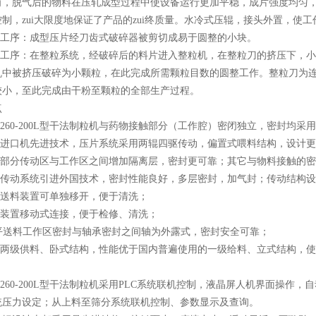
角，脱气后的物料在压轧成型过程中使设备运行更加平稳，成片强度均匀
制，zui大限度地保证了产品的zui终质量。水冷式压辊，接头外置，使
破碎工序：成型压片经刀齿式破碎器被剪切成易于圆整的小块。
整粒工序：在整粒系统，经破碎后的料片进入整粒机，在整粒刀的挤压下，
机中被挤压破碎为小颗粒，在此完成所需颗粒目数的圆整工作。整粒刀为
较小，至此完成由干粉至颗粒的全部生产过程。
点
ZL260-200L型干法制粒机与药物接触部分（工作腔）密闭独立，密封
采用进口机先进技术，压片系统采用两辊四驱传动，偏置式喂料结构，设计
压片部分传动区与工作区之间增加隔离层，密封更可靠；其它与物料接触的
压辊传动系统引进外国技术，密封性能良好，多层密封，加气封；传动结构
平送料装置可单独移开，便于清洗；
粒装置移动式连接，便于检修、清洗；
水平送料工作区密封与轴承密封之间轴为外露式，密封安全可靠；
采用两级供料、卧式结构，性能优于国内普遍使用的一级给料、立式结构，
。
ZL260-200L型干法制粒机采用PLC系统联机控制，液晶屏人机界面操
统压力设定；从上料至筛分系统联机控制、参数显示及查询。