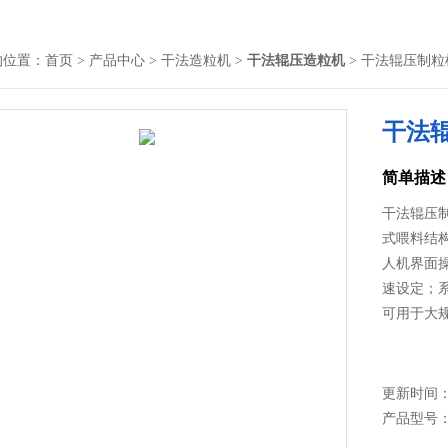
的位置：
首页
>
产品中心
>
干法造粒机
>
干法辊压造粒机
> 干法辊压制粒
干法
简单描述
干法辊压
式喂料结
人机界面
速设定；
可用于大
更新时间： 2
产品型号