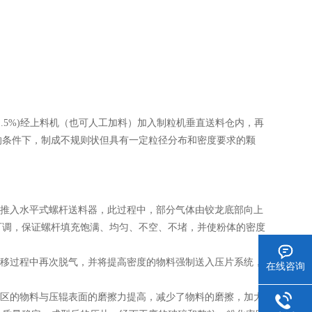
＜1.5%)经上料机（也可人工加料）加入制粒机垂直送料仓内，再
的条件下，制成不规则状但具有一定粒径分布和密度要求的颗
体推入水平式螺杆送料器，此过程中，部分气体由铰龙底部向上
可调，保证螺杆填充饱满、均匀、不空、不堵，并使粉体的密度
前移过程中再次脱气，并将提高密度的物料强制送入压片系统，
在线咨询
合区的物料与压辊表面的磨擦力提高，减少了物料的磨擦，加大