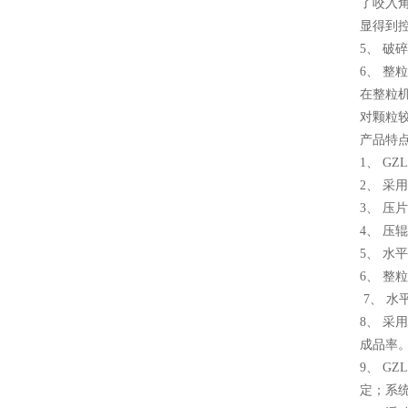
了咬入
显得到控
5、 
6、 
在整粒
对颗粒
产品特
1、 G
2、 
3、 
4、 
5、 水
6、 整
7、 
8、 
成品率
9、 G
定；系