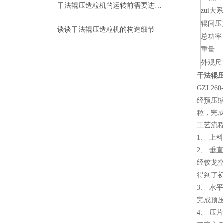
干法辊压造粒机的运转前需要进行准备工作吗？
zui大
辊间压
谈谈干法辊压造粒机的构造细节
总功率
重量
外观尺
干法辊
GZL2
经预压
粒，完
工艺流
1、 上
2、 
经铰龙
得到了
3、 
完成预
4、 