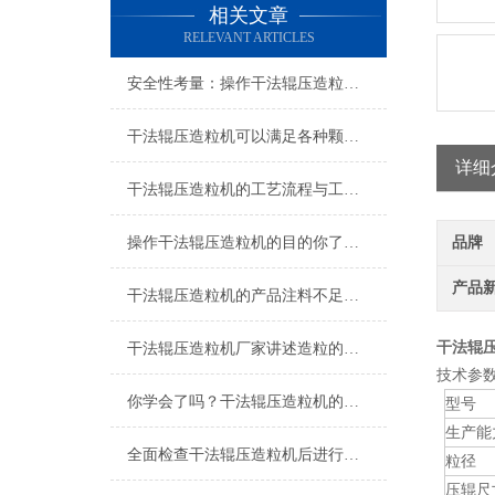
相关文章
RELEVANT ARTICLES
安全性考量：操作干法辊压造粒机的安全指南
干法辊压造粒机可以满足各种颗粒制备需求
详细
干法辊压造粒机的工艺流程与工作原理
操作干法辊压造粒机的目的你了解了吗？
品牌
产品
干法辊压造粒机的产品注料不足是什么原因
干法辊
干法辊压造粒机厂家讲述造粒的那些事
技术参
你学会了吗？干法辊压造粒机的调试工序
型号
生产能
全面检查干法辊压造粒机后进行加工工作
粒径
压辊尺