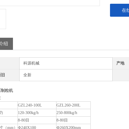
在
介绍
科源机械
产地
新旧
全新
压制粒机
数
GZL240-100L
GZL260-200L
力
120-300kg/h
250-800kg/h
8-80目
8-80目
寸（mm）
Ф240Х100
Ф260Х200mm