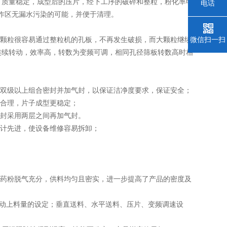
，质量稳定，成型后的压片，经下工序的破碎和整粒，粉化率明
电话
工作区无漏水污染的可能，并便于清理。
微信扫一扫
小颗粒很容易通过整粒机的孔板，不再发生破损，而大颗粒继续
连续转动，效率高，转数为变频可调，相同孔径筛板转数高时相
均采用双级以上组合密封并加气封，以保证洁净度要求，保证安全；
更合理，片子成型更稳定；
密封采用两层之间再加气封。
设计先进，使设备维修容易拆卸；
使药粉脱气充分，供料均匀且密实，进一步提高了产品的密度及
作，自动上料量的设定；垂直送料、水平送料、压片、变频调速设