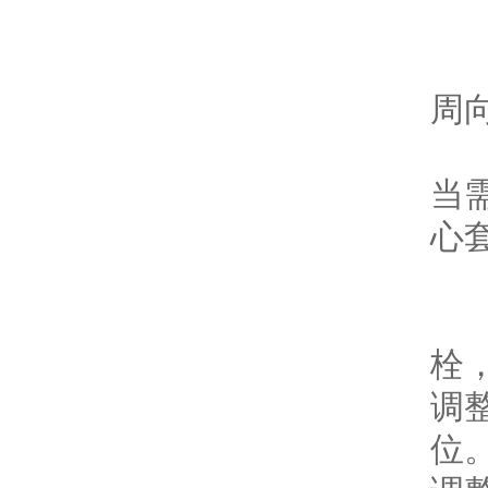
（
球
周
A
当
心
B
周
栓
调
位