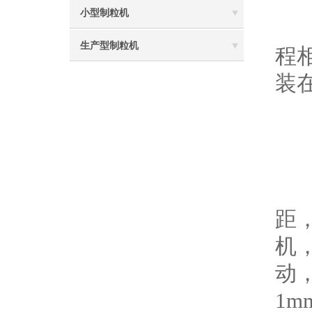
1
小型制粒机
到
生产型制粒机
程
装
2
本
（
生
距
机
动
1