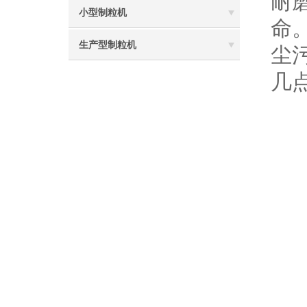
耐
小型制粒机
命
生产型制粒机
尘
几
1
2
3
4
5
6
7
8