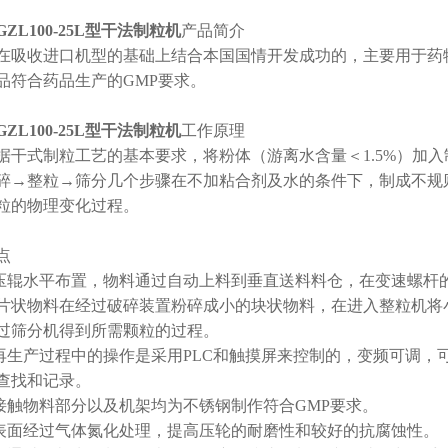
ZL100-25L型干法制粒机
产品简介
在吸收进口机型的基础上结合本国国情开发成功的，主要用于药
品符合药品生产的GMP要求。
ZL100-25L型干法制粒机
工作原理
据干式制粒工艺的基本要求，将粉体（游离水含量＜1.5%）加
碎→整粒→筛分几个步骤在不加粘合剂及水的条件下，制成不规
粒的物理变化过程。
点
备压辊水平布置，物料通过自动上料到垂直送料料仓，在变速螺杆
片状物料在经过破碎装置粉碎成小的块状物料，在进入整粒机将小
过筛分机得到所需颗粒的过程。
机再生产过程中的操作是采用PLC和触摸屏来控制的，变频可调
查找和记录。
机接触物料部分以及机架均为不锈钢制作符合GMP要求。
轮表面经过气体氮化处理，提高压轮的耐磨性和较好的抗腐蚀性。