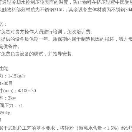
轮可通过冷却水控制压轮表面的温度，防止物料在挤压过程中因受
机接触物料部分材质为不锈钢316L，其余设备主体材质为不锈钢30
诺：
方负责对贵方操作人员进行培训，免收培训费。
方提供的设备质保期一年。质保期内属于制造原因的损坏，我方
提供备件。
方免费负责设备的调试，并指导安装。
性能
1-15kg/h
~80目
(mm)：Φ100×30
率：3kw
辊间压力：7t
50kg
程
据干式制粒工艺的基本要求，将轻粉（游离水含量＜1.5%）经