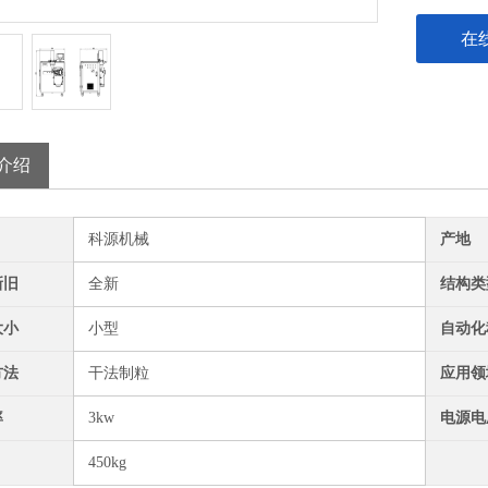
在
介绍
科源机械
产地
新旧
全新
结构类
大小
小型
自动化
方法
干法制粒
应用领
率
3kw
电源电
450kg