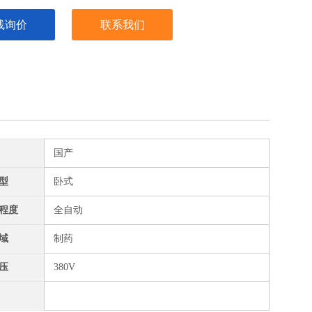
线询价
联系我们
国产
型
卧式
程度
全自动
域
制药
压
380V