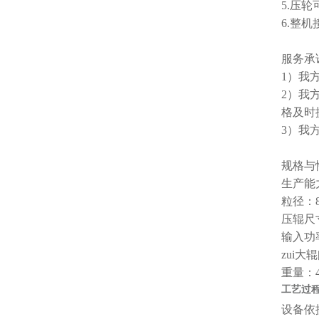
5.压
6.整
服务承
1）我
2）我
格及时
3）我
规格与
生产能力：
粒径：8
压辊尺寸
输入功
zui大
重量：4
工艺过
设备依