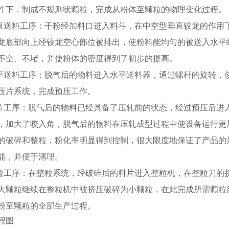
件下，制成不规则状颗粒，完成从粉体至颗粒的物理变化过程。
垂直送料工序：干粉经加料口进入料斗，在中空型垂直铰龙的作用
龙底部向上经铰龙空心部位被排出，使粉料能均匀的被送入水平
不空、不堵，并使粉体的密度得到了初步的提高。
水平送料工序：脱气后的物料进入水平送料器，通过螺杆的旋转，
压片系统，完成预压工作。
压片工序：脱气后的物料已经具备了压轧前的状态，经过预压后进
，加大了咬入角，脱气后的物料在压轧成型过程中使设备运行更
的破碎和整粒，粉化率明显得到控制，很大限度地保证了产品的
能，并便于清理。
整粒工序：在整粒系统，经破碎后的料片进入整粒机，在整粒刀的
大颗粒继续在整粒机中被挤压破碎为小颗粒，在此完成所需颗粒
粉至颗粒的全部生产过程。
程图