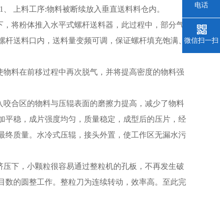
电话
1、 上料工序:物料被断续放入垂直送料料仓内。
下，将粉体推入水平式螺杆送料器，此过程中，部分气
螺杆送料口内，送料量变频可调，保证螺杆填充饱满、
微信扫一扫
使物料在前移过程中再次脱气，并将提高密度的物料强
入咬合区的物料与压辊表面的磨擦力提高，减少了物料
加平稳，成片强度均匀，质量稳定，成型后的压片，经
最终质量。水冷式压辊，接头外置，使工作区无漏水污
挤压下，小颗粒很容易通过整粒机的孔板，不再发生破
目数的圆整工作。整粒刀为连续转动，效率高。至此完