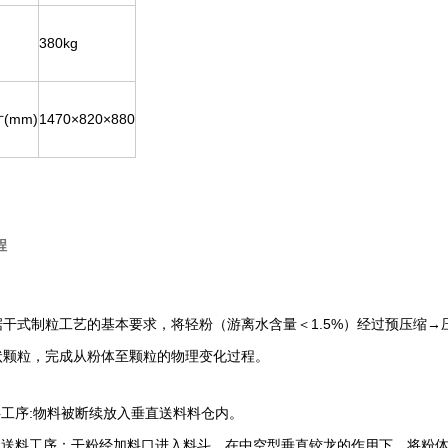
380kg
(mm)
1470×820×880
程
据干式制粒工艺的基本要求，将轻粉（游离水含量＜1.5%）经过预压缩
状颗粒，完成从粉体至颗粒的物理变化过程。
料工序:物料被断续放入垂直送料料仓内。
垂直送料工序：干粉经加料口进入料斗，在中空型垂直铰龙的作用下，将粉