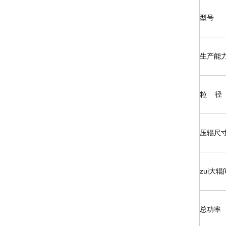
型号
生产能
粒 径
压辊尺寸
zui大
总功率