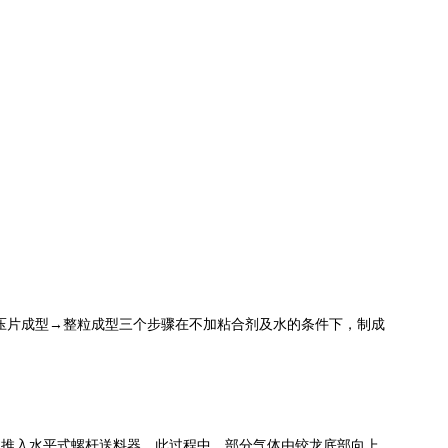
→压片成型→整粒成型三个步骤在不加粘合剂及水的条件下，制成
体推入水平式螺杆送料器，此过程中，部分气体由铰龙底部向上