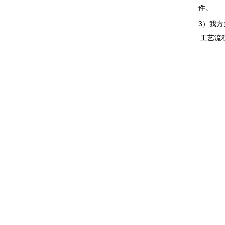
件。
3）我
工艺流