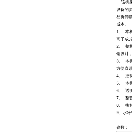
该机采
设备的
易拆卸
成本。
1、 
高了成
2、 
钢设计
3、 
方便直
4、 控
5、 
6、 
7、 
8、 
9、水
参数：