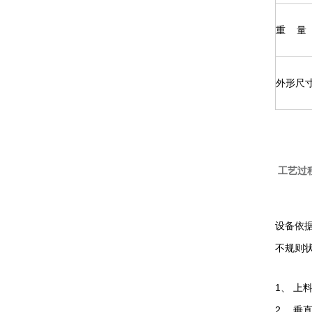
重 量
外形尺寸
工艺过
设备依
不规则
1、 上
2、 