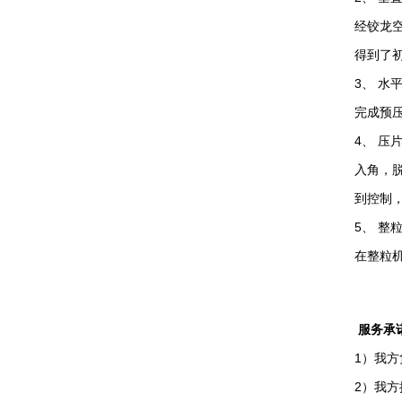
经铰龙
得到了
3、 
完成预
4、 
入角，
到控制
5、 
在整粒
服务承
1）我
2）我