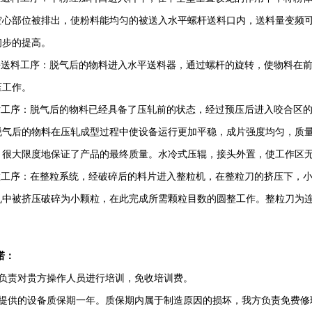
空心部位被排出，使粉料能均匀的被送入水平螺杆送料口内，送料量变频
初步的提高。
水平送料工序：脱气后的物料进入水平送料器，通过螺杆的旋转，使物料在
压工作。
压片工序：脱气后的物料已经具备了压轧前的状态，经过预压后进入咬合区
脱气后的物料在压轧成型过程中使设备运行更加平稳，成片强度均匀，质
，很大限度地保证了产品的最终质量。水冷式压辊，接头外置，使工作区
整粒工序：在整粒系统，经破碎后的料片进入整粒机，在整粒刀的挤压下，
机中被挤压破碎为小颗粒，在此完成所需颗粒目数的圆整工作。整粒刀为
诺：
方负责对贵方操作人员进行培训，免收培训费。
方提供的设备质保期一年。质保期内属于制造原因的损坏，我方负责免费修