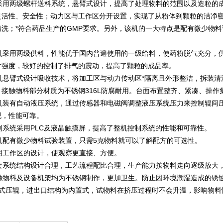
用两级螺杆送料系统，悬臂式设计，提高了处理物料的范围以及造粒的成
灵活性、安全性；动力区与工作区分开设置，实现了从粉体到颗粒的洁净
清洗；*符合药品生产的GMP要求。另外，该机的一大特点是配有微少物
本机采用两级供料，性能优于国内普遍使用的一级给料，使药粉脱气充分，
片强度，较好的控制了排气的震动，提高了颗粒的成品率。
整机悬臂式设计吸收技术，将加工区与动力传动区*隔离且外形整洁，拆装
，接触物料部分材质为不锈钢316L防腐耐用。台面布置整齐、紧凑、操
本机装有自动液压系统，通过传感器和电磁阀调整液压系统压力来控制辊间
观，性能可靠。
制系统采用PLC及液晶触摸屏，提高了整机控制系统的性能和可靠性。
本机配有微少物料试验装置，只需5克物料就可以了解配方的可选性。
透明工作区的设计，使观察更直接、方便。
整套系统结构设计合理，工艺流程配比合理，生产能力按物料走向逐级放大
接触物料及设备机架均为不锈钢制作，更加卫生。防止因环境潮湿造成的锈
冷式压辊，进出口结构为内置式，试物料在挤压过程时不会升温，影响物料