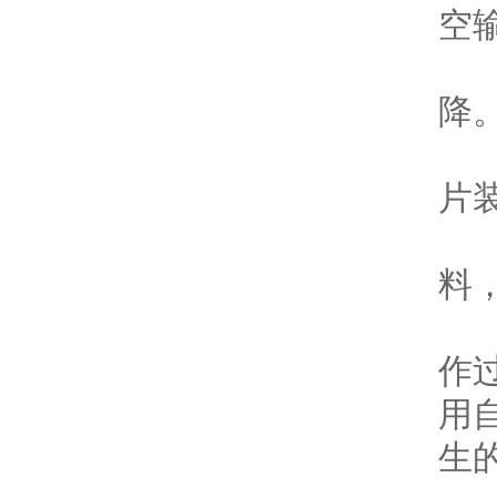
空
1
降
2
片
3
料
4
作
用
生