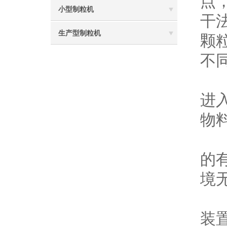
点
小型制粒机
干
生产型制粒机
颗
不
进
物
物
的
境
干
装