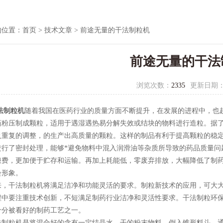
的位置：
首页
>
技术文章
> 前途无量的干法制粒机
前途无量的干法
浏览次数：
2335
更新日期
法制粒机
随着我国在医药行业的质量方面不断提升，在发展的进程中，也
药粉压制成颗粒，适用于遇湿遇热易分解失效或结块的物料进行造粒。据
及重复的调整，的生产出高质量的颗粒。这样的制品有利于提高颗粒的稳
进行了密封处理，能够*避免物料中混入润滑油等杂质所导致的药品质量问
浪费，更加便于贮存和运输。再加上耗能低，零废弃排放，大幅降低了制
会形象。
干法制粒机将满足洁净和功能灵活的要求。制粒新技术的应用，可大大
程中要注重技术创新，不短满足制药行业洁净和灵活性要求。干法制粒环
十分被看好的制药工艺之一。
粒机是将混合好的含有一定结晶水，干的粉末物料，倒入锥形料斗，通