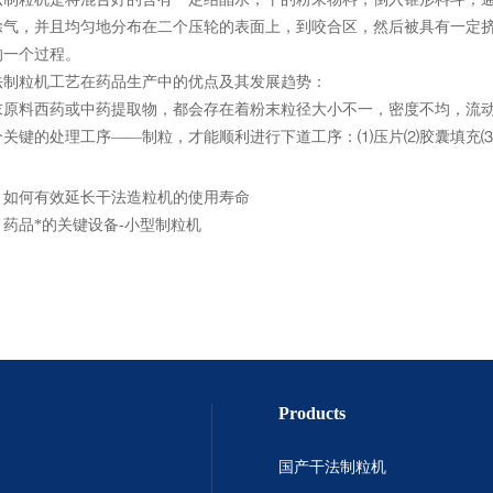
除气，并且均匀地分布在二个压轮的表面上，到咬合区，然后被具有一定
的一个过程。
粒机工艺在药品生产中的优点及其发展趋势：
料西药或中药提取物，都会存在着粉末粒径大小不一，密度不均，流动
个关键的处理工序——制粒，才能顺利进行下道工序：⑴压片⑵胶囊填充
：
如何有效延长干法造粒机的使用寿命
：
药品*的关键设备-小型制粒机
Products
国产干法制粒机