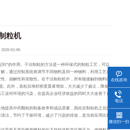
制粒机
：
2020-02-06
起到*的作用。干法制粒的方法是一种环保式的制粒工艺，可以
了解，通过控制系统将调节不同物料及同一种物料，利用工艺参
定性、崩解性和溶散性。在干法制粒机中，所有能接触到物料的
在线咨询
题。此外，造粒后堆积密度显著增加，大大减少了扬尘，降低
药工业对环境的污染，在提高企业经济收益的同时大大改善了自
电话
地提高中药颗粒的制备效率和成品质量，因此在制粒机之后的
保清洁，节约了干燥环境，减少了污染的排放，是当前应用比较
微信扫一扫
过异形不等距锥形螺杆的向下旋转送料产生预压力，使物料被