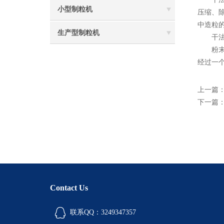
小型制粒机
压缩、
中造粒
生产型制粒机
干法制
粉末原
经过一
上一篇
下一篇
Contact Us
联系QQ：3249347357