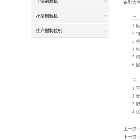
干法制粒机
备到大
小型制粒机
二、
1.模
生产型制粒机
2.*
3.整
4.生产
5.精准
6.配
三、
1.医
2.食
3.塑
4.化
上一篇
下一篇