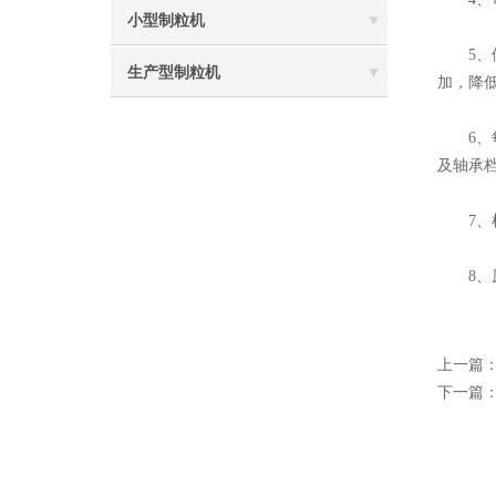
小型制粒机
5、使
生产型制粒机
加，降
6、每
及轴承
7、杜
8、原
上一篇
下一篇