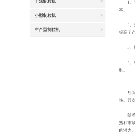
干法制粒机
1、节
本。
小型制粒机
2、减
生产型制粒机
提高了
3、提
4、精
制。
尽管该
性。其
随着对
熟和市
的潜力