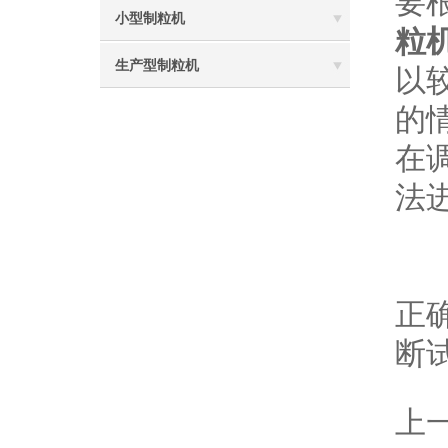
要
小型制粒机
粒
生产型制粒机
以
的
在
法
在
正
断
上