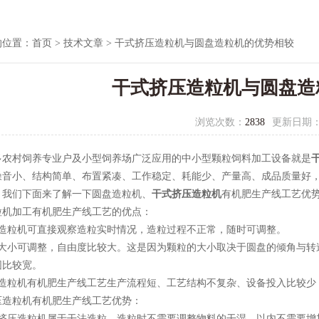
的位置：
首页
>
技术文章
> 干式挤压造粒机与圆盘造粒机的优势相较
干式挤压造粒机与圆盘造
浏览次数：
2838
更新日期
多农村饲养专业户及小型饲养场广泛应用的中小型颗粒饲料加工设备就是
噪音小、结构简单、布置紧凑、工作稳定、耗能少、产量高、成品质量好
。我们下面来了解一下圆盘造粒机、
干式挤压造粒机
有机肥生产线工艺优
粒机加工有机肥生产线工艺的优点：
盘造粒机可直接观察造粒实时情况，造粒过程不正常，随时可调整。
粒大小可调整，自由度比较大。这是因为颗粒的大小取决于圆盘的倾角与转
围比较宽。
盘造粒机有机肥生产线工艺生产流程短、工艺结构不复杂、设备投入比较少
压造粒机有机肥生产线工艺优势：
式挤压造粒机属于干法造粒，造粒时不需要调整物料的干湿，以内不需要增