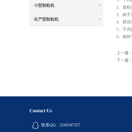
小型制粒机
2、造
3、由
生产型制粒机
4、挤
5、干
6、相
上一篇
下一篇
Contact Us
联系QQ：3249347357