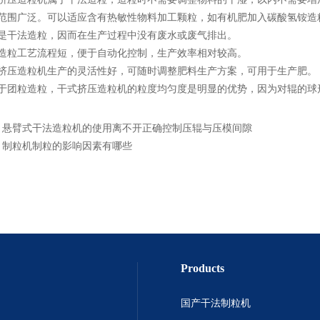
粒范围广泛。可以适应含有热敏性物料加工颗粒，如有机肥加入碳酸氢铵造
于是干法造粒，因而在生产过程中没有废水或废气排出。
压造粒工艺流程短，便于自动化控制，生产效率相对较高。
式挤压造粒机生产的灵活性好，可随时调整肥料生产方案，可用于生产肥。
对于团粒造粒，干式挤压造粒机的粒度均匀度是明显的优势，因为对辊的球
：
悬臂式干法造粒机的使用离不开正确控制压辊与压模间隙
：
制粒机制粒的影响因素有哪些
Products
国产干法制粒机