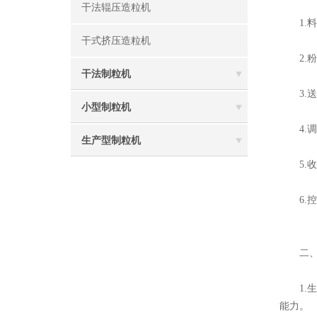
干法辊压造粒机
1.料
干式挤压造粒机
2.粉
干法制粒机
3.送
小型制粒机
4.调
生产型制粒机
5.收
6.控
二、
1.生
能力。