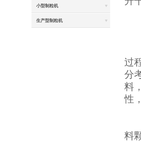
升
小型制粒机
生产型制粒机
1
提
过
分
料
性
同
料