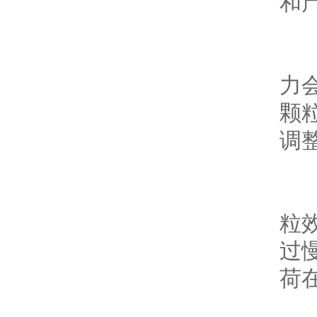
和
-
力
颗
调
-
粒
过
荷