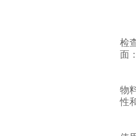
3
设
检
面
-
物
性
-