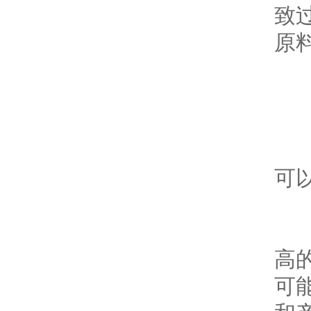
致
原
2
干
可
-
高
可