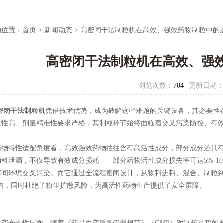
的位置：
首页
>
新闻动态
> 高密闭干法制粒机在高效、强效药物制粒中的
高密闭干法制粒机在高效、强
浏览次数：
704
更新日期
密闭干法制粒机
凭借技术优势，成为破解这些难题的关键设备，其必要性
活性高、剂量精准性要求严格，其制粒环节始终面临着交叉污染防控、有
特性适配角度看，高效强效药物往往含有高活性成分，部分成分还具有
物料泄漏，不仅导致有效成分损耗——部分药物活性成分损失率可达5%-1
车间环境交叉污染。而它通过全流程密闭设计，从物料进料、混合、制粒
以内，同时杜绝了粉尘扩散风险，为高活性药物生产提供了安全屏障。
合规性层面，随着《药品生产质量管理规范》（GMP）对制药过程的要求