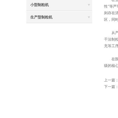
小型制粒机
性”等
则存在
生产型制粒机
区，同
从产品
干法制
充等工
在医药
级的核
上一篇
下一篇