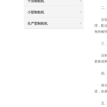
干法制粒机
二、压
小型制粒机
压辊挤
生产型制粒机
理，配
免热敏
三、破
压制后
更换筛
四、筛
筛分环
道，由
五、传