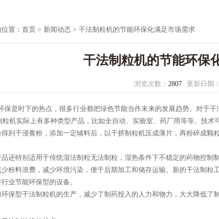
的位置：
首页
>
新闻动态
> 干法制粒机的节能环保化满足市场需求
干法制粒机的节能环保
浏览次数：
2807
更新日期
保是时下的热点，很多行业都把绿色节能当作未来的发展趋势。对于干
粒机实际上有多种类型产品，比如全自动、实验室、药厂用等等。技术可
燥得到干浸膏粉，添加一定辅料后，以干挤制粒机压成薄片，再粉碎成颗
还特别适用于传统湿法制粒无法制粒，湿热条件下不稳定的药物控制制
减少粉料浪费，减少环境污染，便于后期加工和储存运输。新的干法制粒
要行业节能环保型的设备。
保型干法制粒机的生产，减少了制药投入的人力和物力，大大降低了制