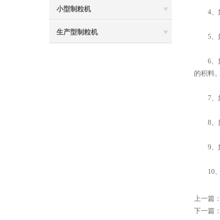
小型制粒机
4、如
生产型制粒机
5、如果
6、如
的积料
7、如
8、如
9、如
10、
上一篇
下一篇