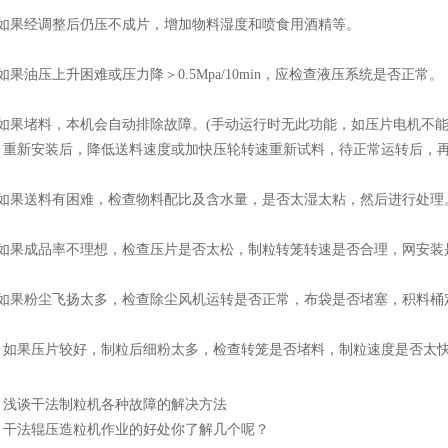
果经调整后仍压不成片，增加物料湿度和喷食用酒精等。
油压上升困难或压力降＞0.5Mpa/10min，应检查液压系统是否正常。
果堵料，本机会自动排除故障。(手动运行时无此功能，如压片电机不能
。重新安装后，降低送料速度或加快压轮转速重新试料，待正常运转后，再
果送料有困难，检查物料配比及含水量，是否太湿太粘，然后进行处理
果成品率不理想，检查压片是否太松，制粒转笼转速是否合理，网安装
果粉尘飞扬太多，检查除尘风机运转是否正常，布袋是否堵塞，积料桶
如果压片较好，制粒后细粉太多，检查转笼是否堵料，制粒速度是否太快，转
：
浅谈干法制粒机各种故障的解决方法
：
干法辊压造粒机作业的好处你了解几个呢？