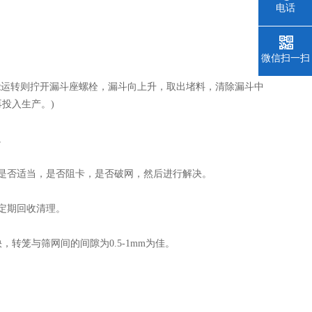
电话
微信扫一扫
运转则拧开漏斗座螺栓，漏斗向上升，取出堵料，清除漏斗中
投入生产。)
。
是否适当，是否阻卡，是否破网，然后进行解决。
定期回收清理。
笼与筛网间的间隙为0.5-1mm为佳。