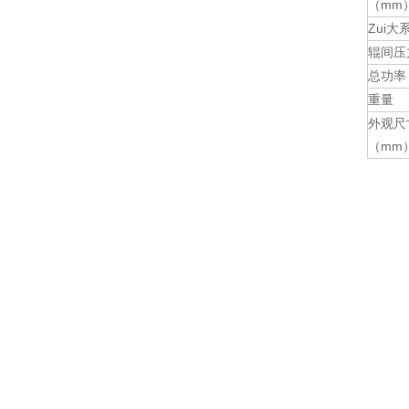
（mm
Zui
辊间压
总功率
重量
外观尺
（mm