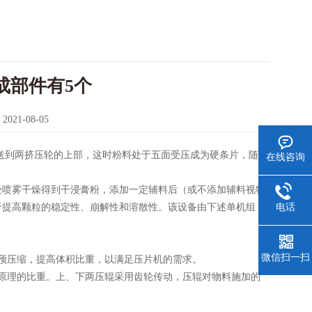
成部件有5个
：
2021-08-05
送到两挤压轮的上部，这时粉料处于五面受压成为硬条片，随后
在线咨询
喷雾干燥得到干浸膏粉，添加一定辅料后（或不添加辅料视物
电话
于提高颗粒的稳定性、崩解性和溶散性。该设备由下述单机组
微信扫一扫
预压缩，提高体积比重，以满足压片机的需求。
原理的比重。上、下两压辊采用齿轮传动，压辊对物料施加的