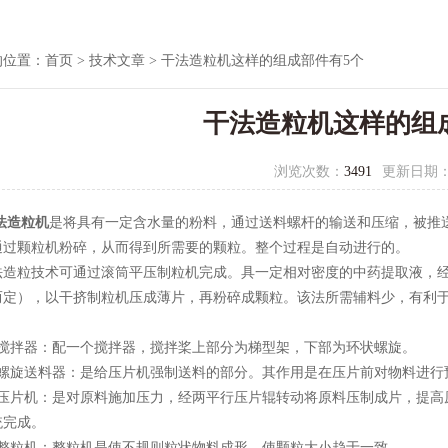
的位置：
首页
>
技术文章
> 干法造粒机这样的组成部件有5个
干法造粒机这样的组
浏览次数：
3491
更新日期
法造粒机
是将具有一定含水量的粉料，通过送料螺杆的输送和压缩，被推
通过颗粒机粉碎，从而得到所需要的颗粒。整个过程是自动进行的。
粒技术可通过滚筒平压制粒机完成。具一定相对密度的中药提取液，经
而定），以干挤制粒机压成薄片，再粉碎成颗粒。该法所需辅料少，有利
拌器：配一个搅拌器，搅拌桨上部分为梯型架，下部为环状螺旋。
旋送料器：是给压片机强制送料的部分。其作用是在压片前对物料进行
片机：是对原料施加压力，经两平行压片辊转动将原料压制成片，提高
统完成。
粒机：整粒机是使不规则粒状物料成形，使颗粒大小趋于一致。