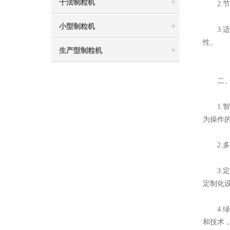
干法制粒机
2.节
小型制粒机
3.适
性。
生产型制粒机
二、
1.智
为操作
2.多
3.定
定制化
4.绿
和技术