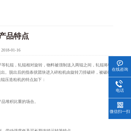
产品特点
：
2018-01-16
等轧辊，轧辊相对旋转，物料被强制送入两辊之间，轧辊将物
在线咨询
脱出。脱出后的指条状团块进入碎粒机由旋转刀排破碎，被破碎
法辊压造粒机的特点如下：
电话
产品堆积比重的场合。
微信扫一扫
。
制，劳动强度低及可长期连续运转等特点。