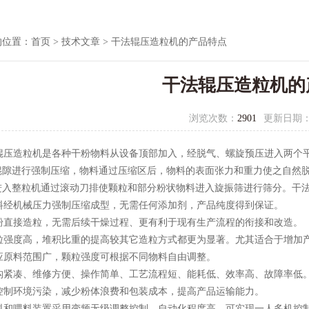
的位置：
首页
>
技术文章
> 干法辊压造粒机的产品特点
干法辊压造粒机的
浏览次数：
2901
更新日期
压造粒机是各种干粉物料从设备顶部加入，经脱气、螺旋预压进入两个平
辊隙进行强制压缩，物料通过压缩区后，物料的表面张力和重力使之自然
进入整粒机通过滚动刀排使颗粒和部分粉状物料进入旋振筛进行筛分。干
经机械压力强制压缩成型，无需任何添加剂，产品纯度得到保证。
直接造粒，无需后续干燥过程、更有利于现有生产流程的衔接和改造。
强度高，堆积比重的提高较其它造粒方式都更为显著。尤其适合于增加
原料范围广，颗粒强度可根据不同物料自由调整。
紧凑、维修方便、操作简单、工艺流程短、能耗低、效率高、故障率低
制环境污染，减少粉体浪费和包装成本，提高产品运输能力。
和喂料装置采用变频无级调整控制，自动化程度高，可实现一人多机控