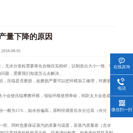
产量下降的原因
：
2018-08-01
粒，无水分造粒需要将化合物压实粉碎，以制造出大小一致、可
在线咨询
的问题，需要我们知道怎么去解决。
损，压辊是否磨损，如磨损严重可以把环模加工修理，对磨损
电话
。
距太小会使压辊摩擦环模，缩短环模使用寿命，间距太大会造成压
微信扫一扫
份一般为13％，如水份偏高，原料经调质后水分过高（水分
一些。同时也要保证蒸汽的质量与温度，若蒸汽质量差（含水
同时注意对造粒机电器元件、仪表进行检查，如有老化损坏及时