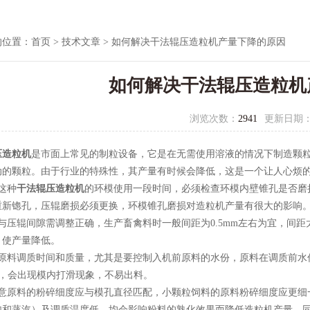
的位置：
首页
>
技术文章
> 如何解决干法辊压造粒机产量下降的原因
如何解决干法辊压造粒机
浏览次数：
2941
更新日期
压造粒机
是市面上常见的制粒设备，它是在无需使用溶液的情况下制造颗
动的颗粒。由于行业的特殊性，其产量有时候会降低，这是一个让人心烦
这种
干法辊压造粒机
的环模使用一段时间，必须检查环模内壁锥孔是否磨
重新锪孔，压辊磨损必须更换，环模锥孔磨损对造粒机产量有很大的影响
模与压辊间隙需调整正确，生产畜禽料时一般间距为0.5mm左右为宜，间
，使产量降低。
意原料调质时间和质量，尤其是要控制入机前原料的水份，原料在调质前水
），会出现模内打滑现象，不易出料。
注意原料的粉碎细度应与模孔直径匹配，小颗粒饲料的原料粉碎细度应更细
饱和蒸汽）及调质温度低，均会影响粉料的熟化效果而降低造粒机产量。