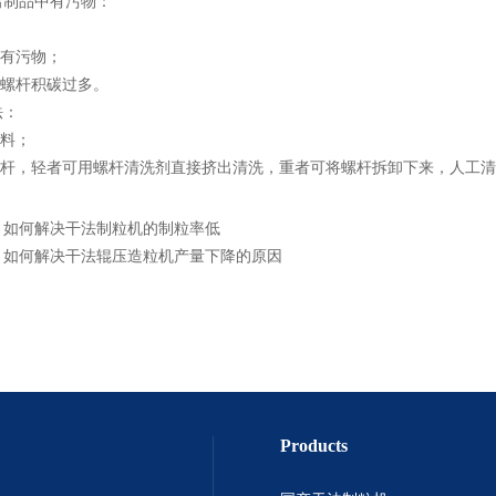
出制品中有污物：
内有污物；
机螺杆积碳过多。
法：
物料；
理螺杆，轻者可用螺杆清洗剂直接挤出清洗，重者可将螺杆拆卸下来，人工
：
如何解决干法制粒机的制粒率低
：
如何解决干法辊压造粒机产量下降的原因
Products