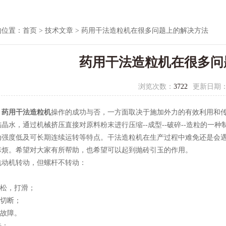
的位置：
首页
>
技术文章
> 药用干法造粒机在很多问题上的解决方法
药用干法造粒机在很多问
浏览次数：
3722
更新日期
，
药用干法造粒机
操作的成功与否，一方面取决于施加外力的有效利用和
晶水，通过机械挤压直接对原料粉末进行压缩--成型--破碎--造粒的一种
动强度低及可长期连续运转等特点。干法造粒机在生产过程中难免还是会
麻烦。希望对大家有所帮助，也希望可以起到抛砖引玉的作用。
电动机转动，但螺杆不转动：
带松，打滑；
键切断；
箱故障。
法：