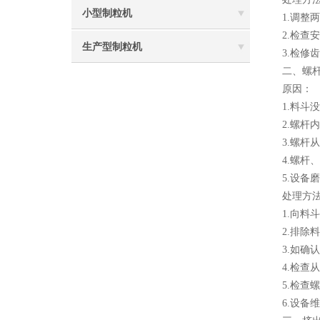
小型制粒机
1.调整
2.检查
生产型制粒机
3.检修
二、螺
原因：
1.料斗
2.螺杆
3.螺杆
4.螺
5.设备
处理方
1.向料
2.排除
3.如
4.检查
5.检查
6.设备