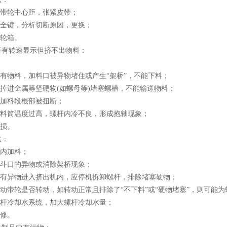
两带轮中心距，张紧皮带；
安全键，分析切断原因，更换；
齿轮箱。
杆有转速显示但挤不出物料：
没有物料，加料口被异物堵住或产生“架桥”，不能下料；
内掉进金属等坚硬物(如螺母等)堵塞螺槽，不能输送物料；
从加料段根部被扭断；
杆、料筒温度过高，螺杆内冷不良，形成抱轴现象；
磨损。
法：
斗内加料；
料斗口的异物或消除架桥现象；
确认有异物进入挤出机内，应停机拆卸螺杆，排除堵塞硬物；
从动带轮是否转动，如转动正常且排除了“不下料”或“硬物堵塞”，则可能
螺杆冷却水系统，加大螺杆冷却水量；
维修。