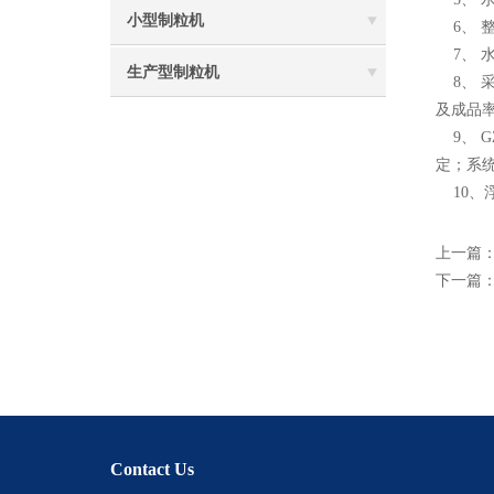
小型制粒机
6、 
7、 
生产型制粒机
8、 
及成品
9、 G
定；系
10、
上一篇
下一篇
Contact Us