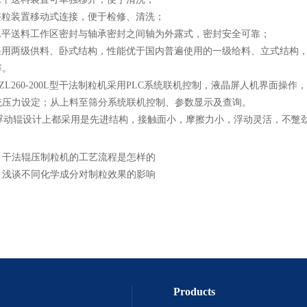
整粒装置移动式连接，便于检修、清洗；
水平送料工作区密封与轴承密封之间轴为外露式，密封安全可靠；
采用两级供料、卧式结构，性能优于国内普遍使用的一级给料、立式结构
率。
ZL260-200L型干法制粒机采用PLC系统联机控制，液晶屏人机界面
统压力设定；从上料至筛分系统联机控制、参数显示及查询。
浮动辊设计上都采用是先进结构，接触面小，摩擦力小，浮动灵活，不蹩
：
干法辊压制粒机的工艺流程是怎样的
：
浅谈不同化学成分对制粒效果的影响
Products