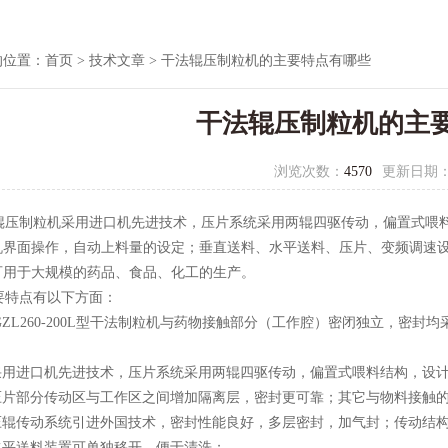
的位置：
首页
>
技术文章
> 干法辊压制粒机的主要特点有哪些
干法辊压制粒机的主
浏览次数：
4570
更新日期
压制粒机采用进口机先进技术，压片系统采用两辊四驱传动，偏置式喂料
机界面操作，自动上料量的设定；垂直送料、水平送料、压片、变频调速
可用于大规模的药品、食品、化工的生产。
特点有以下方面：
ZL260-200L型干法制粒机与药物接触部分（工作腔）密闭独立，密
采用进口机先进技术，压片系统采用两辊四驱传动，偏置式喂料结构，设
压片部分传动区与工作区之间增加隔离层，密封更可靠；其它与物料接触
压辊传动系统引进外国技术，密封性能良好，多层密封，加气封；传动结
水平送料装置可单独移开，便于清洗；