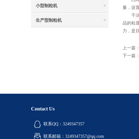
小型制粒机
量，设
干法辊
生产型制粒机
品的粒
力，是
上一篇
下一篇
Contact Us
联系QQ：3249347357
联系邮箱：3249347357@qq.com