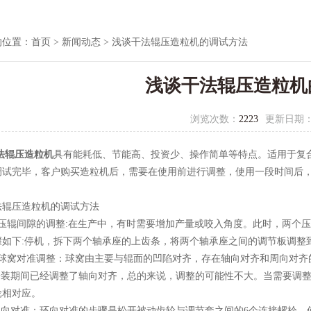
的位置：
首页
>
新闻动态
> 浅谈干法辊压造粒机的调试方法
浅谈干法辊压造粒机
浏览次数：
2223
更新日期
法辊压造粒机
具有能耗低、节能高、投资少、操作简单等特点。适用于复
调试完毕，客户购买造粒机后，需要在使用前进行调整，使用一段时间后
。
压造粒机的调试方法
辊间隙的调整:在生产中，有时需要增加产量或咬入角度。此时，两个压
下:停机，拆下两个轴承座的上齿条，将两个轴承座之间的调节板调整到需
窝对准调整：球窝由主要与辊面的凹陷对齐，存在轴向对齐和周向对齐
装期间已经调整了轴向对齐，总的来说，调整的可能性不大。当需要调整
轮相对应。
向对准：环向对准的步骤是松开被动齿轮与调节套之间的6个连接螺栓，