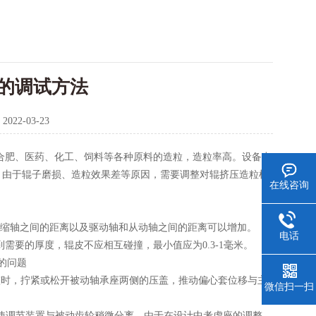
的调试方法
：
2022-03-23
合肥、医药、化工、饲料等各种原料的造粒，造粒率高。设备出
，由于辊子磨损、造粒效果差等原因，需要调整对辊挤压造粒机
在线咨询
缩轴之间的距离以及驱动轴和从动轴之间的距离可以增加。
电话
要的厚度，辊皮不应相互碰撞，最小值应为0.3-1毫米。
的问题
时，拧紧或松开被动轴承座两侧的压盖，推动偏心套位移与主
微信扫一扫
使调节装置与被动齿轮稍微分离。由于在设计中考虑座的调整