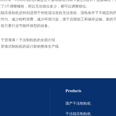
置了2个调整螺栓，所以无论错位多少，都可以调整错位。
压造粒机还特别适用于传统湿法造粒无法造粒，湿热条件下不稳定的药
度均匀。减少粉料浪费，减少环境污染，便于后期加工和储存运输。新的
目前只要行业节能环保型的设备。
：
干货满满！干法制粒机的全面介绍
：
穿墙式制粒机的设计影响整体生产线
Products
国产干法制粒机
干法辊压制粒机