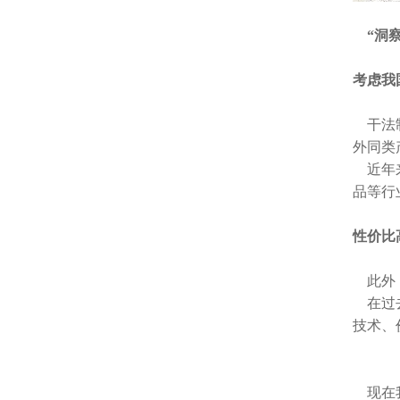
“洞察
考虑我
干法制
外同类
近年来
品等行
性价比
此外，
在过去
技术、
现在