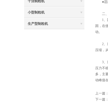
干法制粒机
●适用
小型制粒机
二、设
1、
生产型制粒机
因，在
动。
2、造
压缩，
3、造
压力不
多，主
动峰值
上一篇
下一篇