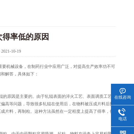
次得率低的原因
：
2021-10-19
重要机械设备，在制药行业中应用广泛，对提高生产效率功不可
问和解答，具体如下：
辊的原因是主要的。由于轧辊表面的淬火工艺、表面调质工艺
在线咨询
度偏高等问题，导致很多轧辊在使用后，在物料被压成片料后打
压成片料，再制粒。这种方法虽然在一定程度上提高了得率，但
电话
颗粒，由于中药颗粒容易吸潮、起粘，物料在设备上容易积聚