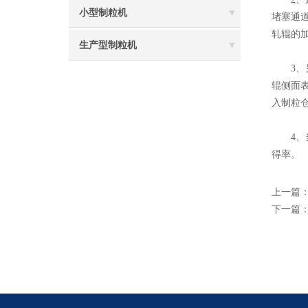
小型制粒机
堵塞通
轧辊的
生产型制粒机
3、另
辊侧面
入制粒
4、当
得率。
上一篇
下一篇