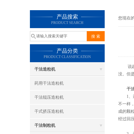
产品搜索
您现在
PRODUCT SEARCH
产品分类
PRODUCT CLASSIFICATION
说
干法造粒机
没。但
药用干法造粒机
干
1、这
干法辊压造粒机
不一样
干式挤压造粒机
成的颗
经过回
干法制粒机
2、还