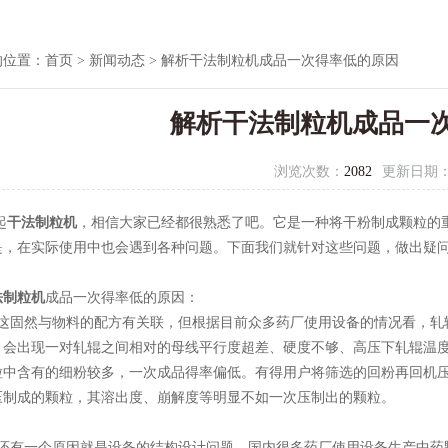
的位置：
首页
>
新闻动态
> 解析干法制粒机成品一次得率低的原因
解析干法制粒机成品一
浏览次数：
2082
更新日期
起
干法制粒机
，相信大家已经都很熟悉了吧。它是一种将干粉制成颗粒的
是，在实际使用中也会遇到各种问题。下面我们就针对这些问题，做出疑
法制粒机
成品一次得率低的原因：
固然与物料的配方有关联，但根据目前众多药厂使用设备的情况看，轧
，会出现一对轧辊之间相对的母线平行度超差、硬度不够、高压下轧辊温
粒中含有的细粉较多，一次成品得率偏低。有得用户将筛选的回粉再回机
压制成的颗粒，其溶出度、崩解度等明显不如一次压制出的颗粒。
有一个原因就是设备的结构设计问题，国内很多药厂使用设备生产中药