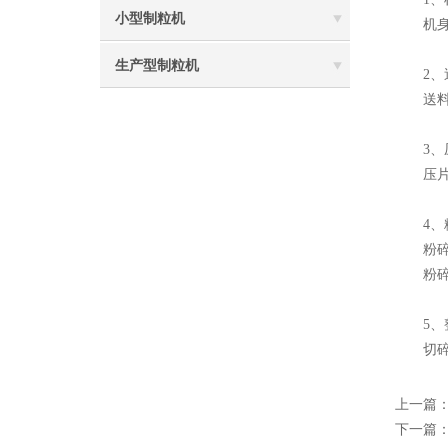
小型制粒机
机身与
生产型制粒机
2、送
送料电
3、压
压片机
4、粉
粉碎机
粉碎电
5、整
切碎好
上一篇
下一篇