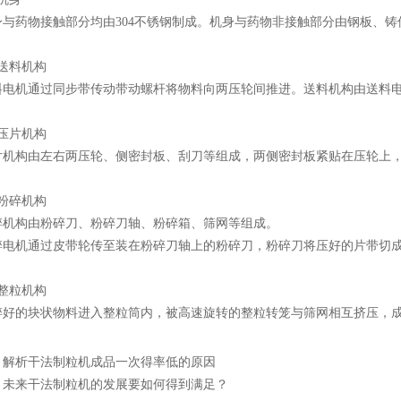
药物接触部分均由304不锈钢制成。机身与药物非接触部分由钢板、铸
料机构
机通过同步带传动带动螺杆将物料向两压轮间推进。送料机构由送料电
片机构
构由左右两压轮、侧密封板、刮刀等组成，两侧密封板紧贴在压轮上，
碎机构
构由粉碎刀、粉碎刀轴、粉碎箱、筛网等组成。
机通过皮带轮传至装在粉碎刀轴上的粉碎刀，粉碎刀将压好的片带切成
粒机构
的块状物料进入整粒筒内，被高速旋转的整粒转笼与筛网相互挤压，成
：
解析干法制粒机成品一次得率低的原因
：
未来干法制粒机的发展要如何得到满足？