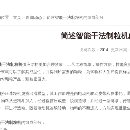
的位置：
首页
>
新闻动态
> 简述智能干法制粒机的组成部分
简述智能干法制粒机
浏览次数：
2014
更新日期
能干法制粒机
供应结构更加合理紧凑，工艺过程简单，操作方便，性能良好
粉末就可以了解其成型性，并得到所需要的颗粒，为试验和大生产提供样
均匀颗粒产品，颗粒密度大。
压造粒机属挤出滑模型，其工作原理是由电动机驱动皮带和皮带轮，通
。物料从进料斗加入，经过辊挤压成型，脱模造球，并经过一副链条，传
合，再进行造粒。随着电动机连续转动，物料的不断进入，方能实现批量
能干法制粒机
的组成部分：
机身