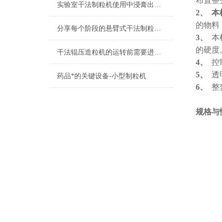
布置整
实验室干法制粒机使用中浸膏出现问题怎么解决呢？
2、
本
的物料
分享每个阶段的悬臂式干法制粒机使用技巧
3、
本
的硬度
干法辊压造粒机的运转前需要进行准备工作吗？
4、
控
5、
透
药品*的关键设备-小型制粒机
6、
整
规格与