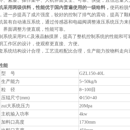
齐、紧凑、操作集中、人机界面安全、可靠、快捷，且信息量大
机采用两级供料，性能优于国内普遍使用的一级给料
，
使药粉脱
，进一步提高了成片强度，较好的控制了排气的震动，提高了颗
机装有自动液压系统，通过传感器和电磁阀调整液压系统压力来
。界面调整方便直观，性能可靠。
制系统采用PLC及液晶触摸屏，提高了整机控制系统的性能和可
明工作区的设计，使观察更直接、方便。
套系统结构设计合理，工艺流程配比合理，生产能力按物料走向
性能
型 号
GZL150-40L
生产能力
5~50kg/h
粒 径
8~100目
压辊尺寸(mm)
Φ150×40
zui大系统压力
20Mpa
主机输入功率
4kw
加料口高度
1730mm