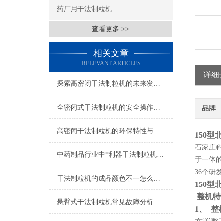
药厂用干法制粒机
查看更多 >>
相关文章
RELEVANT ARTICLES
详细
探索高密闭干法制粒机的未来发展趋势
全密闭式干法制粒机的安全操作规程
品牌
高密闭干法制粒机的环保特性与可持续发展价值
150
石家庄
中药制品行业中*利器干法制粒机的粘合剂选择因素你知道吗？
于一体
36个研
干法制粒机的成品颜色不一怎么造成的？
150
整机特
悬臂式干法制粒机常见故障分析与排除
1、
整