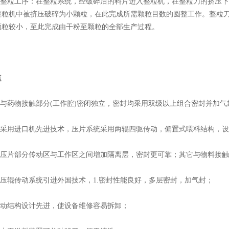
整粒工序：在整粒系统，经破碎后的料片进入整粒机，在整粒刀的挤压下
整粒机中被挤压破碎为小颗粒，在此完成所需颗粒目数的圆整工作。整粒
颗粒较小，至此完成由干粉至颗粒的全部生产过程。
点
与药物接触部分(工作腔)密闭独立，密封均采用双级以上组合密封并加气
采用进口机先进技术，压片系统采用两辊四驱传动，偏置式喂料结构，设
压片部分传动区与工作区之间增加隔离层，密封更可靠；其它与物料接触
压辊传动系统引进外国技术，1.密封性能良好，多层密封，加气封；
动结构设计先进，使设备维修容易拆卸；