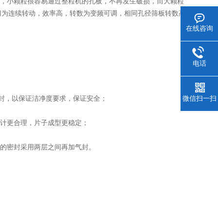
，小颗粒很容易通过整粒机的孔板，不再发生破损，而大颗粒
刀为连续转动，效率高，转数为变频可调，相同孔径筛板转数高
在线咨询
电话
封，以保证洁净度要求，保证安全；
微信扫一扫
计更合理，片子成型更稳定；
的密封采用两层之间再加气封。