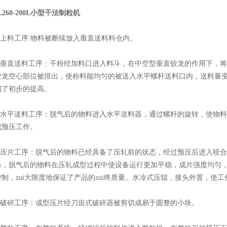
L260-200L小型干法制粒机
上料工序:物料被断续放入垂直送料料仓内。
垂直送料工序：干粉经加料口进入料斗，在中空型垂直铰龙的作用下，将
铰龙空心部位被排出，使粉料能均匀的被送入水平螺杆送料口内，送料量
到了初步的提高。
水平送料工序：脱气后的物料进入水平送料器，通过螺杆的旋转，使物料
成预压工作。
压片工序：脱气后的物料已经具备了压轧前的状态，经过预压后进入咬合
角，脱气后的物料在压轧成型过程中使设备运行更加平稳，成片强度均匀
制，zui大限度地保证了产品的zui终质量。水冷式压辊，接头外置，使
破碎工序：成型压片经刀齿式破碎器被剪切成易于圆整的小块。