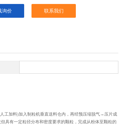
线询价
联系我们
可人工加料)加入制粒机垂直送料仓内，再经预压缩脱气→压片成
状但具有一定粒径分布和密度要求的颗粒，完成从粉体至颗粒的