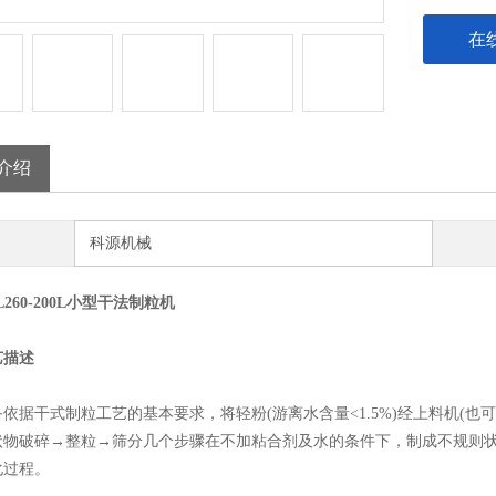
在
介绍
科源机械
L260-200L小型干法制粒机
艺描述
据干式制粒工艺的基本要求，将轻粉(游离水含量<1.5%)经上料机(也
状物破碎→整粒→筛分几个步骤在不加粘合剂及水的条件下，制成不规则
化过程。