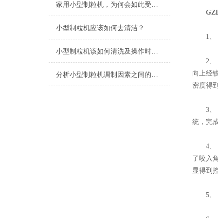
家用小型制粒机，为何会如此受到青睐
GZ
小型制粒机应该如何去清洁？
1、 
小型制粒机该如何清洗及操作时的注意事项
2、 
向上经
分析小型制粒机调制因素之间的关系
密度得
3、 
统，完
4、 
了咬入
显得到控
5、 