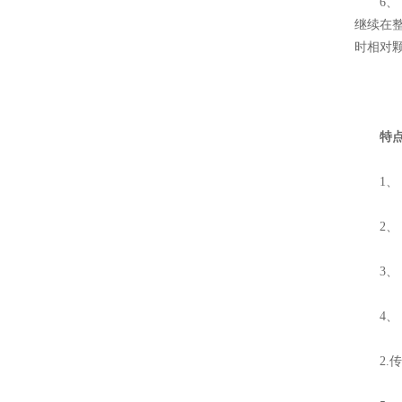
6、 
继续在
时相对
特
1、 
2、 
3、 
4、 
2.传