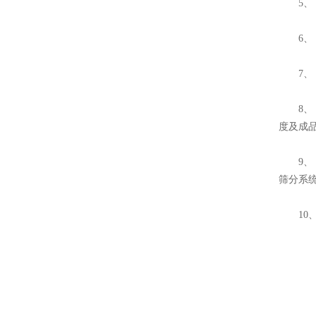
5、 
6、 
7、 
8、 
度及成
9、 
筛分系
10、