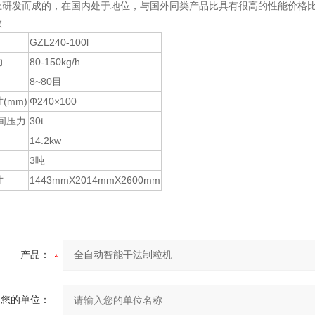
上研发而成的，在国内处于地位，与国外同类产品比具有很高的性能价格
数
GZL240-100l
力
80-150kg/h
8~80目
(mm)
Φ240×100
辊间压力
30t
14.2kw
3吨
寸
1443mmX2014mmX2600mm
产品：
您的单位：