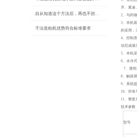
齐、紧凑
自从知道这个方法后，再也不担心干法造粒机故障了
2、与药
3、本机
干法造粒机优势符合标准要求
的采用，
4、控制
动完成液
5、本机
6、水冷
7、透明
8、触摸
9、系统
10、所
11、整
技术参数
型号