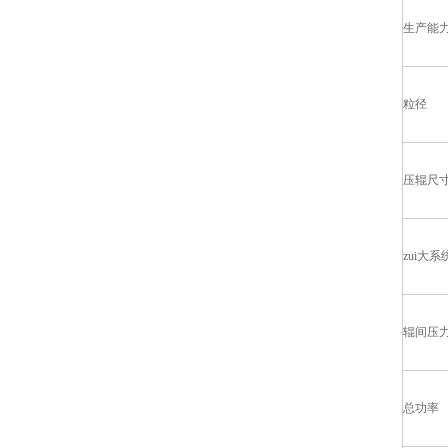
生产能
粒径
压辊尺
zui大
辊间压
总功率