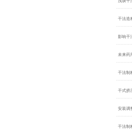
浅谈干
干法造
影响干
未来药
干法制
干式挤
安装调
干法制